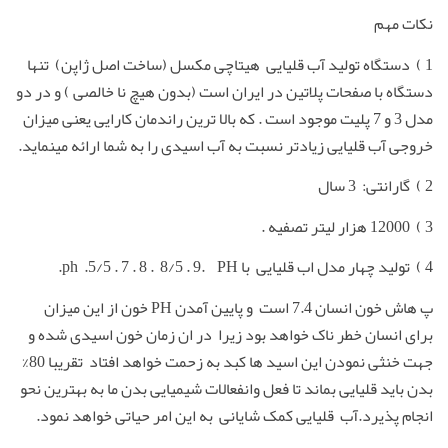
نکات مهم
1 ) دستگاه تولید آب قلیایی هیتاچی مکسل (ساخت اصل ژاپن) تنها
دستگاه با صفحات پلاتین در ایران است (بدون هیچ نا خالصی ) و در دو
مدل 3 و 7 پلیت موجود است . که بالا ترین راندمان کارایی یعنی میزان
خروجی آب قلیایی زیادتر نسبت به آب اسیدی را به شما ارائه مینماید.
2 ) گارانتی: 3 سال
3 ) 12000 هزار لیتر تصفیه .
4 ) تولید چهار مدل اب قلیایی با ph .5/5 . 7 . 8 . 8/5 . 9. PH.
پ هاش خون انسان 7.4 است و پایین آمدن PH خون از این میزان
برای انسان خطر ناک خواهد بود زیرا در ان زمان خون اسیدی شده و
جهت خنثی نمودن این اسید ها کبد به زحمت خواهد افتاد تقریبا 80%
بدن باید قلیایی بماند تا فعل وانفعالات شیمیایی بدن ما به بهترین نحو
انجام پذیرد.آب قلیایی کمک شایانی به این امر حیاتی خواهد نمود.