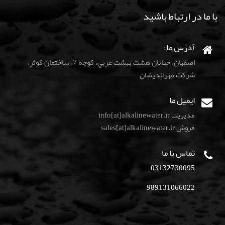
با ما در ارتباط باشید
آدرس ما:
اصفهان، خيابان هشت بهشت غربي، كوچه 7، ساختمان كوثر،
شركت مهرانديشان
ایمیل ما
مدیریت info[at]alkalinewater.ir
فروش sales[at]alkalinewater.ir
تماس با ما
03132730095
989131066022