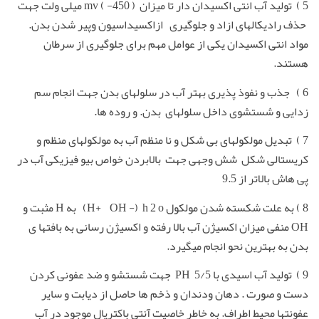
5 ) تولید آب انتی اکسیدان دار تا میزان ( 450- ) mv میلی ولت جهت
حذف رادیکالهای ازاد و جلوگیری ازاکسیداسیون وپیر شدن بدن.
مواد انتی اکسیدان یکی از عوامل مهم برای جلوگیری از سرطان
هستند.
6 ) جذب و نفوذ پذیری بهتر آب در سلولهای بدن جهت انجام سم
زدایی و شستشوی داخل سلولهای بدن. و روده ها.
7 ) تبدیل مولکولهای بی شکل و نا منظم آب به مولکولهای منظم و
کریستالی شکل شش وجهی جهت بالابردن خواص بیو فیزیکی آب در
پی هاش بالاتر از 9.5
8 ) به علت شکسته شدن مولکول H+ OH -) h 2 o) به H مثبت و
OH منفی میزان اکسیژن آب بالا رفته و اکسیژن رسانی به بافتها ی
بدن به بهترین نحو انجام میگیرد.
9 ) تولید آب اسیدی با PH 5/5 جهت شستشو و ضد عفونی کردن
دست و صورت . دهان ودندان و ذخم ها حاصل از دیابت و سایر
عفونتها محیط اطراف. به خاطر خاصیت آنتی باکتریال موجود در آب