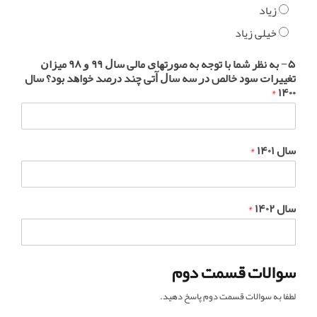
زیاد
خیلی زیاد
۵− ﺑﻪ ﻧﻈﺮ ﺷﻤﺎ ﺑﺎ ﺗﻮﺟﻪ ﺑﻪ ﺻﻮﺭﺗﻬﺎﯼ ﻣﺎﻟﯽ ﺳﺎﻝ ۹۹ ﻭ ۹۸ ﻣﯿﺰﺍﻥ
ﺗﻐﯿﯿﺮﺍﺕ ﺳﻮﺩ ﺧﺎﻟﺺ ﺩﺭ ﺳﻪ ﺳﺎﻝ ﺁﺗﯽ ﭼﻨﺪ ﺩﺭﺻﺪ ﺧﻮﺍﻫﺪ ﺑﻮﺩ؟ سال
*
۱۴۰۰
سال ۱۴۰۱
*
سال ۱۴۰۲
*
سوالات قسمت دوم
لطفا به سوالات قسمت دوم پاسخ دهید.