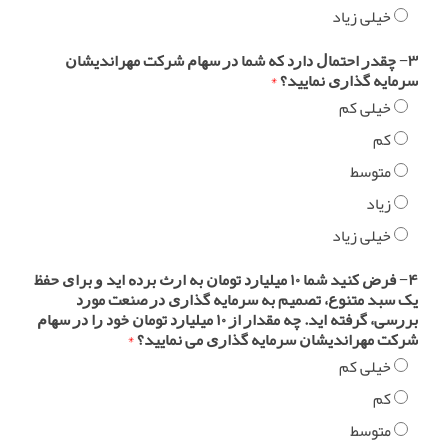
خیلی زیاد
۳− ﭼﻘﺪﺭ ﺍﺣﺘﻤﺎﻝ ﺩﺍﺭﺩ ﮐﻪ ﺷﻤﺎ ﺩﺭ ﺳﻬﺎﻡ ﺷﺮﮐﺖ ﻣﻬﺮﺍﻧﺪﯾﺸﺎﻥ
ﺳﺮﻣﺎﯾﻪ ﮔﺬﺍﺭﯼ نمایید؟
*
خیلی کم
کم
متوسط
زیاد
خیلی زیاد
۴− ﻓﺮﺽ ﮐﻨﯿﺪ ﺷﻤﺎ ۱۰ ﻣﯿﻠﯿﺎﺭﺩ ﺗﻮﻣﺎﻥ ﺑﻪ ﺍﺭﺙ ﺑﺮﺩﻩ ﺍﯾﺪ ﻭ ﺑﺮﺍﯼ ﺣﻔﻆ
ﯾﮏ ﺳﺒﺪ ﻣﺘﻨﻮﻉ، ﺗﺼﻤﯿﻢ ﺑﻪ ﺳﺮﻣﺎﯾﻪ ﮔﺬﺍﺭﯼ ﺩﺭ ﺻﻨﻌﺖ ﻣﻮﺭﺩ
ﺑﺮﺭﺳﯽ، ﮔﺮﻓﺘﻪ ﺍﯾﺪ. ﭼﻪ ﻣﻘﺪﺍﺭ ﺍﺯ ۱۰ ﻣﯿﻠﯿﺎﺭﺩ ﺗﻮﻣﺎﻥ ﺧﻮﺩ ﺭﺍ ﺩﺭ ﺳﻬﺎﻡ
ﺷﺮﮐﺖ ﻣﻬﺮﺍﻧﺪﯾﺸﺎﻥ ﺳﺮﻣﺎﯾﻪ ﮔﺬﺍﺭﯼ ﻣﯽ نمایید؟
*
خیلی کم
کم
متوسط