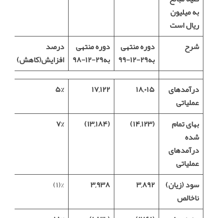
به میلیون
ریال است
شرح
دوره منتهی
دوره منتهی
درصد
به۲۹-۱۲-۹۹
به۲۹-۱۲-۹۸
افزایش(کاهش)
درآمدهای
۱۸,۰۱۵
۱۷,۱۲۲
۵%
عملیاتی
بهاى تمام
(
۱۴,۱۲۳)
(
۱۳,۱۸۴)
۷%
شده
درآمدهای
عملیاتی
سود (زیان)
۳,۸۹۲
۳,۹۳۸
%(۱)
ناخالص