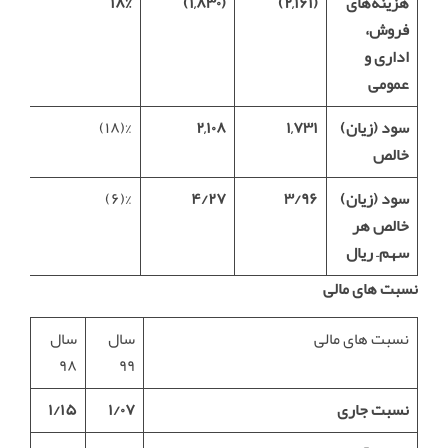
هزینه‏‌هاى
(
۲,۱۶۱)
(
۱,۸۳۰)
۱۸%
فروش،
ادارى و
عمومى
سود (زیان)
۱,۷۳۱
۲,۱۰۸
%(۱۸)
خالص
سود (زیان)
۳/۹۶
۴/۲۷
%(۶)
خالص هر
سهم
–
ریال
نسبت های مالی
نسبت های مالی
سال
سال
۹۸
۹۹
نسبت جاری
۱/۰۷
۱/۱۵