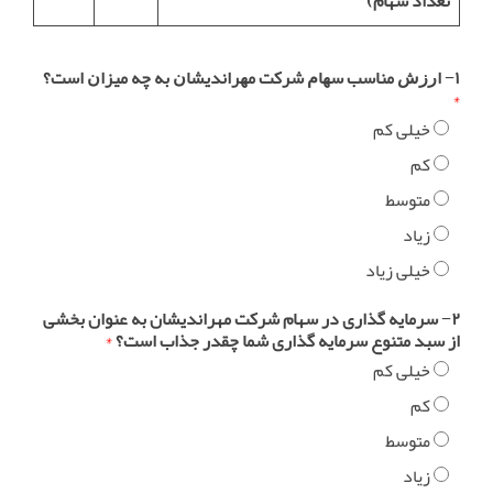
تعداد سهام)
۱− ﺍﺭﺯﺵ ﻣﻨﺎﺳﺐ ﺳﻬﺎﻡ ﺷﺮﮐﺖ ﻣﻬﺮﺍﻧﺪﯾﺸﺎﻥ ﺑﻪ ﭼﻪ ﻣﯿﺰﺍﻥ ﺍﺳﺖ؟
*
خیلی کم
کم
متوسط
زیاد
خیلی زیاد
۲− سرمایه گذاری در سهام شرکت مهراندیشان به عنوان بخشی
از سبد متنوع سرمایه گذاری شما چقدر جذاب است؟
*
خیلی کم
کم
متوسط
زیاد