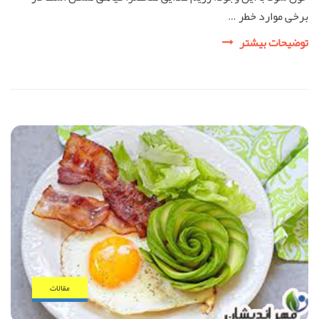
برخی موارد خطر …
رژیم
توضیحات بیشتر
وگان
(vegan)
چیست؟
مقالات