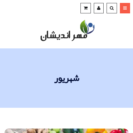
شهریور