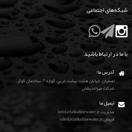
شبکه‌های اجتماعی
با ما در ارتباط باشید
آدرس ما:
اصفهان، خيابان هشت بهشت غربي، كوچه 7، ساختمان كوثر،
شركت مهرانديشان
ایمیل ما
مدیریت info[at]alkalinewater.ir
فروش sales[at]alkalinewater.ir