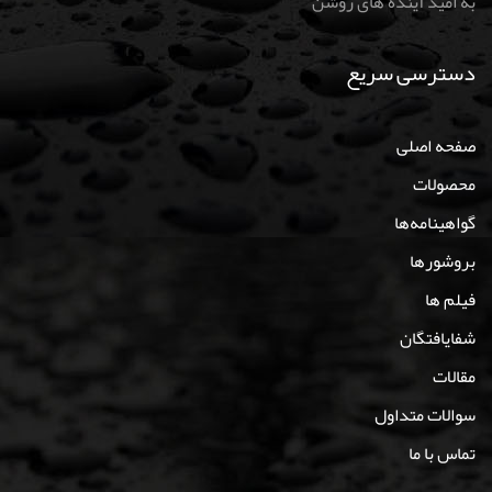
به امید آینده های روشن
دسترسی سریع
صفحه اصلی
محصولات
گواهینامه‌ها
بروشورها
فیلم ها
شفایافتگان
مقالات
سوالات متداول
تماس با ما