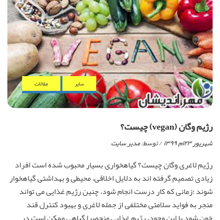
ساير
مقالات
رژیم وگان (vegan) چیست؟
شهریور ۲۳ام, ۱۳۹۹
/ توسط:
مدیر سایت
رژیم لاغری وگان چیست؟ گیاهخواری بسیار محبوب شده است افراد
زیادی تصمیم گرفته اند به دلایل اخلاقی، محیطی و بهداشتی گیاهخوار
شوند ؛زمانی که کار درست انجام شود، چنین رژیم غذایی می تواند
منجر به فواید سلامتی مختلفی از جمله لاغری و بهبود کنترل قند
خون شود با این وجود، رژیم غذایی منحصرا گیاهی ممکن است در