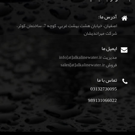
آدرس ما:
اصفهان، خيابان هشت بهشت غربي، كوچه 7، ساختمان كوثر،
شركت مهرانديشان
ایمیل ما
مدیریت info[at]alkalinewater.ir
فروش sales[at]alkalinewater.ir
تماس با ما
03132730095
989131066022