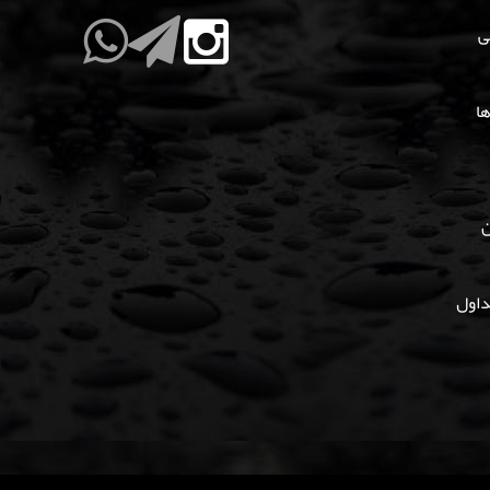
ی
ها
ن
داول