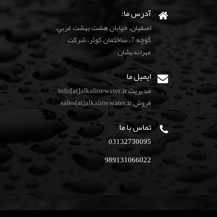
آدرس ما:
اصفهان، خيابان هشت بهشت غربي،
كوچه 7، ساختمان كوثر، شركت
مهرانديشان
ایمیل ما
مدیریت info[at]alkalinewater.ir
فروش sales[at]alkalinewater.ir
تماس با ما
03132730095
989131066022