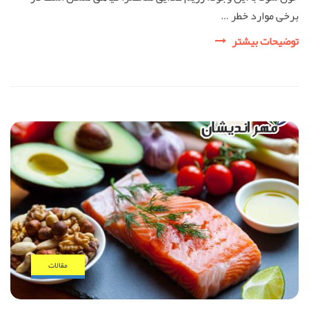
برخی موارد خطر …
رژیم
توضیحات بیشتر
وگان
(vegan)
چیست؟
مقالات