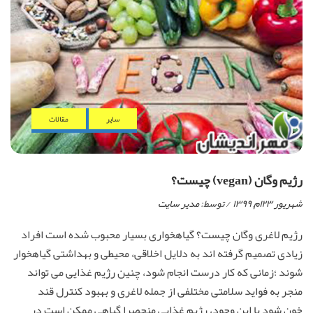
ساير
مقالات
رژیم وگان (vegan) چیست؟
شهریور ۲۳ام, ۱۳۹۹
/ توسط:
مدیر سایت
رژیم لاغری وگان چیست؟ گیاهخواری بسیار محبوب شده است افراد
زیادی تصمیم گرفته اند به دلایل اخلاقی، محیطی و بهداشتی گیاهخوار
شوند ؛زمانی که کار درست انجام شود، چنین رژیم غذایی می تواند
منجر به فواید سلامتی مختلفی از جمله لاغری و بهبود کنترل قند
خون شود با این وجود، رژیم غذایی منحصرا گیاهی ممکن است در