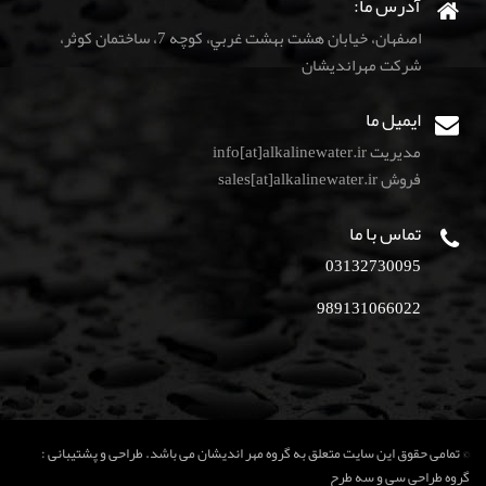
آدرس ما:
اصفهان، خيابان هشت بهشت غربي، كوچه 7، ساختمان كوثر،
شركت مهرانديشان
ایمیل ما
مدیریت info[at]alkalinewater.ir
فروش sales[at]alkalinewater.ir
تماس با ما
03132730095
989131066022
© تمامی حقوق این سایت متعلق به گروه مهر اندیشان می باشد. طراحی و پشتیبانی :
گروه طراحی سی و سه طرح