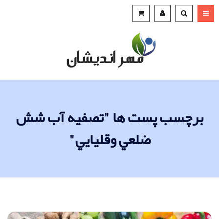
برچسب پست ها "تصفيه آب شش
ضلعي وقليايي"