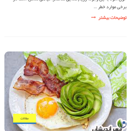
برخی موارد خطر …
رژیم
توضیحات بیشتر
وگان
(vegan)
چیست؟
مقالات