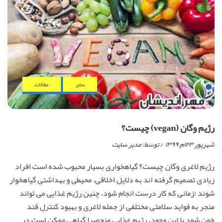
ساير
مقالات
رژیم وگان (vegan) چیست؟
شهریور ۲۳ام, ۱۳۹۹
/ توسط:
مدیر سایت
رژیم لاغری وگان چیست؟ گیاهخواری بسیار محبوب شده است افراد
زیادی تصمیم گرفته اند به دلایل اخلاقی، محیطی و بهداشتی گیاهخوار
شوند ؛زمانی که کار درست انجام شود، چنین رژیم غذایی می تواند
منجر به فواید سلامتی مختلفی از جمله لاغری و بهبود کنترل قند
خون شود با این وجود، رژیم غذایی منحصرا گیاهی ممکن است در