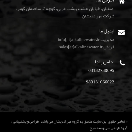
اصفهان، خيابان هشت بهشت غربي، كوچه 7، ساختمان كوثر،
شركت مهرانديشان
ایمیل ما
مدیریت info[at]alkalinewater.ir
فروش sales[at]alkalinewater.ir
تماس با ما
03132730095
989131066022
© تمامی حقوق این سایت متعلق به گروه مهر اندیشان می باشد. طراحی و پشتیبانی :
گروه طراحی سی و سه طرح