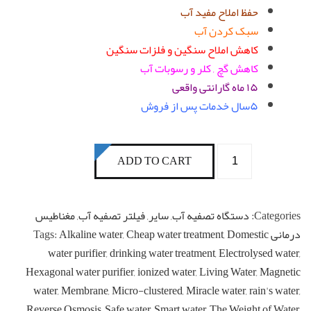
حفظ املاح مفید آب
سبک کردن آب
کاهش املاح سنگین و فلزات سنگین
کاهش گچ , کلر و رسوبات آب
۱۵ ماه گارانتی واقعی
۵سال خدمات پس از فروش
تصفیه
ADD TO CART
آب
یونیزه
قلیایی
Categories:
دستگاه تصفیه آب
,
سایر
,
فیلتر تصفیه آب
,
مغناطیس
با
درمانی
Domestic
,
Cheap water treatment
,
Alkaline water
Tags:
امکان
water purifier
,
drinking water treatment
,
Electrolysed water
,
تولید
Hexagonal water purifier
,
ionized water
,
Living Water
,
Magnetic
آب
water
,
Membrane
,
Micro-clustered
,
Miracle water
,
rain's water
,
سرد
Reverse Osmosis
,
Safe water
,
Smart water
,
The Weight of Water
,