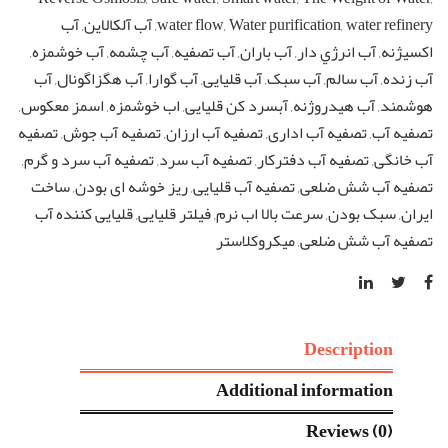
و
water refinery
,
Water purification
,
water flow
,
آب آلکالاین
,
آب
گرم
اكسيژنه
,
آب انرژي دار
,
آب باران
,
آب تصفیه
,
آب چشمه
,
آب خوشمزه
,
quantity
آب زنده
,
آب سالم
,
آب سبک
,
آب قلیایی
,
آب گوارا
,
آب هگزاگونال
,
آب
هوشمند
,
آب هيدروژنه
,
آبسرد کن قلیایی
,
اب خوشمزه
,
اسمز معكوس
,
تصفیه آب
,
تصفیه آب اداری
,
تصفیه آب ارزان
,
تصفیه آب جوش
,
تصفیه
آب خانگی
,
تصفیه آب دفترکار
,
تصفیه آب سرد
,
تصفیه آب سرد و گرم
,
تصفیه آب شش ضلعی
,
تصفیه آب قلیایی
,
ریز خوشه ای بودن
,
ساخت
ایران
,
سبک بودن
,
سرعت بالا اب نرم
,
فیلتر قلیایی
,
قلیایی کننده آب
تصفیه آب شش ضلعی
,
میکروکلاستر
Description
Additional information
Reviews (0)