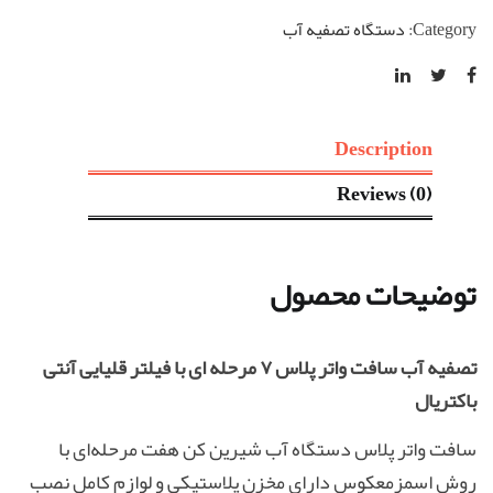
پلاس
Category:
دستگاه تصفیه آب
7مرحله
اي
با
فيلتر
Description
قليايي
Reviews (0)
و
آنتي
باكتريال
توضیحات محصول
توليدي
مهرانديشان
quantity
تصفیه آب سافت واتر پلاس
۷
مرحله ای با فیلتر قلیایی آنتی
باکتریال
سافت واتر پلاس دستگاه آب شیرین کن هفت مرحله‌ای با
روش اسمزمعکوس دارای مخزن پلاستیکی و لوازم کامل نصب