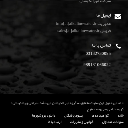
شركت مهرانديشان
ایمیل ما
مدیریت info[at]alkalinewater.ir
فروش sales[at]alkalinewater.ir
تماس با ما
03132730095
989131066022
© تمامی حقوق این سایت متعلق به گروه مهر اندیشان می باشد. طراحی و پشتیبانی :
گروه طراحی سی و سه طرح
خانه
گواهینامه‌ها
بهبود یافتگان
دانلود بروشورها
سوالات متداول
قوانین و مقررات
ارتباط با ما