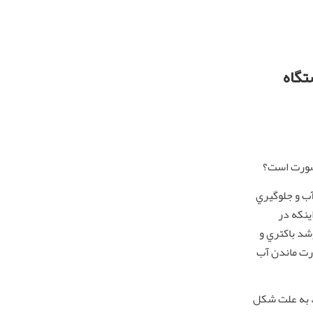
تگاه
 صورت است؟
آب و جلوگيري
ينكه در
د باكتري و
رت ماندن آب
 به علت شكل