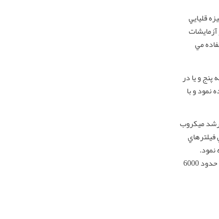
زه قليايي
 آزمايشات
اده مي
پنج و يا در
نمود و با
 رشد ميكروب
6 ماهه عوض نمود ولي فيلترهاي
1 تا 15 ماهه استفاده نمود.
حداكثر عمر فيلترهاي توليدي شركت مهرانديشان بر اساس مصرف آب معادل با حدود 6000