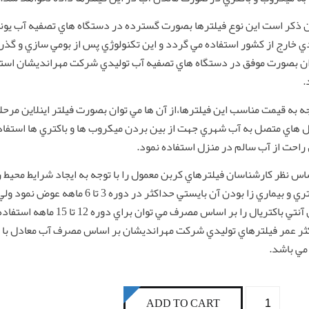
 ذكر است اين نوع فيلترها بصورت گسترده در دستگاه هاي تصفيه آب يوني
ي خارج از كشور استفاده مي گردد و اين تكنولوژي پس از بومي سازي و گذر
ان بصورت موفق در دستگاه هاي تصفيه آب توليدي شركت مهرانديشان استف
.
جه به قيمت مناسب اين فيلترها،از آن ها مي توان بصورت فيلتر اينلاين مرحله 
 هاي متصل به آب شهري جهت از بين بردن ميكروب ها و باكتري ها استفاده 
راحت از آب سالم در منزل استفاده نمود.
اس نظر كارشناسان فيلترهاي كربن معمول را با توجه به ايجاد شرايط محيط
و باكتري و بيماري زا بودن آن بايستي حداكثر در دوره 3 تا 
كربن آنتي باكتريال را بر اساس مصرف مي توان براي دوره 2
مي باشد.
فیلتر
ADD TO CART