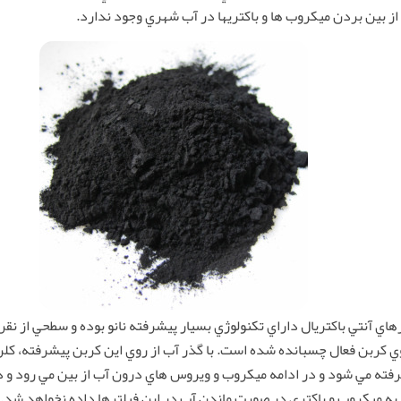
از بين بردن ميكروب ها و باكتريها در آب شهري وجود ندارد.
هاي آنتي باكتريال داراي تكنولوژي بسيار پيشرفته نانو بوده و سطحي از نقر
ي كربن فعال چسبانده شده است. با گذر آب از روي اين كربن پيشرفته، كلر
فته مي شود و در ادامه ميكروب و ويروس هاي درون آب از بين مي رود و د
ه ميكروب و باكتري در صورت ماندن آب در اين فيلترها داده نخواهد شد.