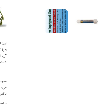
اين ا
و پزش
آن، ا
دانند
محيط
مي با
باكتر
با اس