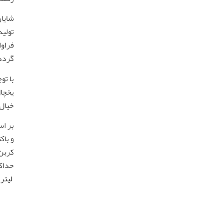
شايان
توليد
فراو
گردد
با تو
يخچال
خيال 
بر اس
ليتر 