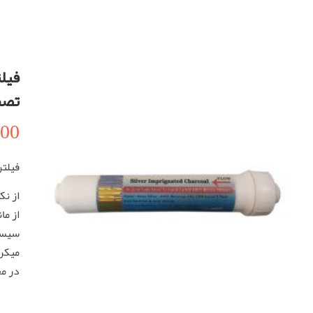
فیلت
تصف
000
فيلتر
از نك
از ما
سيست
ميكرو
در م