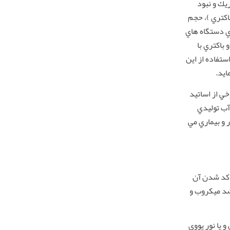
يك و نبود
اكتري )، حجم
اي دستگاه هاي
باكتري با
ستفاده از اين
ايد.
ي از اساتيد
آب توليدي
 و بيماري مي
اكد شدن آن
شد ميكروب و
و يا نور يووي