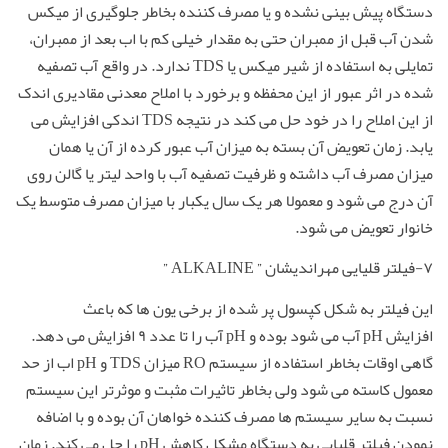
دستگاه پیش بینی نشده و یا مصرف کننده بخاطر جلوگیری از میکس
شدن آب قبل از ممبران حتی به مقدار خیلی کم با اب بعد از ممبران،
تمایلی به استفاده از شیر میکس یا TDS ندارد. در واقع آب تصفیه
شده در اثر عبور از این محفظه و برخورد با املاح معدنی مقادیری اندک
از این املاح را در خود حل می کند در نتیجه TDS اندکی افزایش می
یابد. زمان تعویض آن بسته به میزان آب عبور کرده از آن یا همان
میزان مصرف آب داشته و ظرفیت تصفیه آب با واحد لیتر یا گالن روی
آن درج می شود و معمولا هر یک سال یکبار با میزان مصرف متوسط یک
خانوار تعویض می شود.
۷-فیلتر قلیایی مهراندیشان ” ALKALINE ”
این فیلتر به شکل کپسول پر شده از برخی یون ها که باعث
افزایش pH آب می شود بوده و pH آب را تا عدد ۹ افزایش می دهد.
گاهی اوقات بخاطر استفاده از سیستم RO میزان TDS و pH اب از حد
معمول کاسته می شود ولی بخاطر تاثیرات مثبت و موثرتر این سیستم
نسبت به سایر سیستم ها مصرف کننده خواهان آن بوده و با اضافه
نمودن فیلتر قلیایی به دستگاه مشکل کاهش pH را حل می کند. زمان