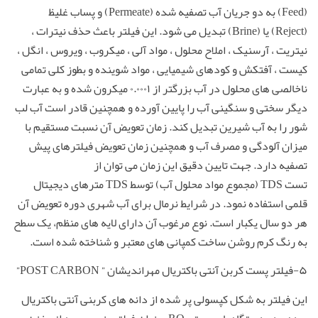
(Feed) به دو جریان آب تصفیه شده (Permeate) و پساب غلیظ
(Reject) یا (Brine) تبدیل می شود. این فیلتر باعث حذف نیترات ،
نیتریت ، آرسنیک ، املاح محلول ، مواد آلی ، میکروب ، ویروس ، انگل ،
کیست ، آفتکش و کودهای شیمیایی ، مواد شوینده و بطوز کلی تمامی
ناخالصی های محلول در آب بزرگتر از ۰.۰۰۰۱ میکرون شده و به عبارت
دیگر سختی و سنگینی آب را پایین آورده و همچنین قادر است آب لب
شور را به آب شیرین تبدیل کند. زمان تعویض آن نسبت مستقیم با
میزان آلودگی و مصرف آب و همچنین زمان تعویض فیلترهای پیش
تصفیه دارد. جهت تایین دقیق این زمان می توان از
تست TDS (مجموع مواد محلول آب) توسط TDS مترهای دیجیتال
قلمی استفاده نمود. در شرایط نرمال برای آب شهری دوره تعویض آن
هر دو سال یکبار است. نوع مرغوب آن دارای لایه های منظم، یک سطح
به رنگ کرم روشن ساخت کمپانی های معتبر و شناخته شده است.
۵-فیلتر پست کربن آنتی باکتریال مهراندیشان ” POST CARBON”
این فیلتر به شکل کپسولی پر شده از دانه های کربنی آنتی باکتریال