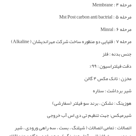
مرحله ۴ : Membrane
مرحله ۵ : Mst Post carbon anti bactrial
مرحله ۶ : Minral
مرحله ۷ : قلیایی دو منظوره ساخت شرکت مهراندیشان ( Alkaline)
جنس بدنه : فلز
دقت فیلتراسیون : ۹۹%
مخزن : تانک مکس ۴ گالن
شیر برداشت : ستاره
هوزینگ : نشکن ، برند سو فیلتر (سفارشی)
شیرمیکس: جهت تنظیم تی دی اس آب خروجی
اتصالات : تمامی اتصالات ( شیلنگ ، بست ، سه راهی ورودی ، شیر
ورودی ، بست فاضلاب ، آچار هوزینگ ) به همراه دستگاه و جزو اقلام