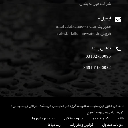
شركت مهرانديشان
ایمیل ما
مدیریت info[at]alkalinewater.ir
فروش sales[at]alkalinewater.ir
تماس با ما
03132730095
989131066022
© تمامی حقوق این سایت متعلق به گروه مهر اندیشان می باشد. طراحی و پشتیبانی :
گروه طراحی سی و سه طرح
خانه
گواهینامه‌ها
بهبود یافتگان
دانلود بروشورها
سوالات متداول
قوانین و مقررات
ارتباط با ما