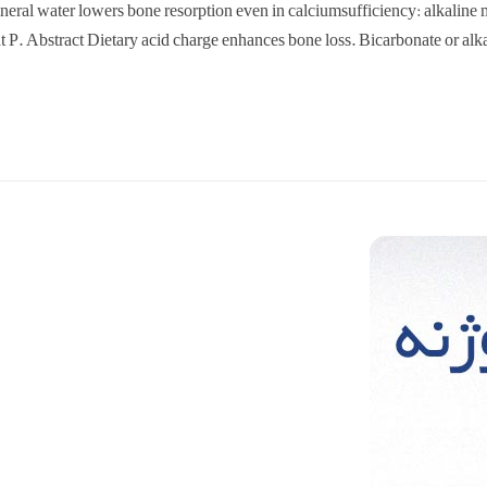
neral water lowers bone resorption even in calciumsufficiency: alkali
 P. Abstract Dietary acid charge enhances bone loss. Bicarbonate or alk