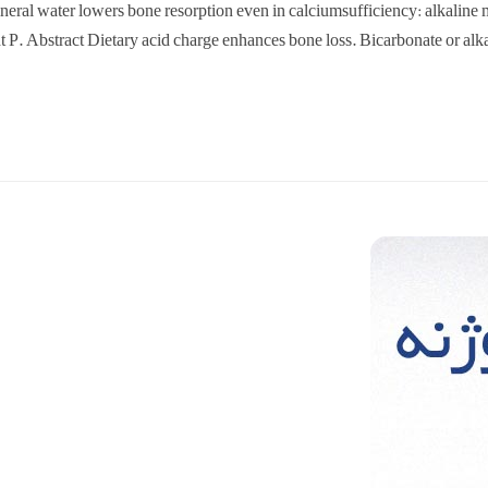
neral water lowers bone resorption even in calciumsufficiency: alkali
 P. Abstract Dietary acid charge enhances bone loss. Bicarbonate or alk