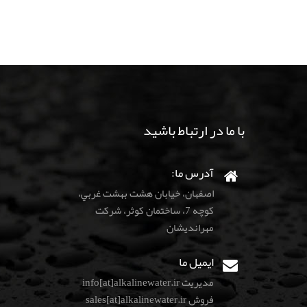
با ما در ارتباط باشید
آدرس ما:
اصفهان، خيابان هشت بهشت غربي،
كوچه 7، ساختمان كوثر، شركت
مهرانديشان
ایمیل ما
مدیریت info[at]alkalinewater.ir
فروش sales[at]alkalinewater.ir