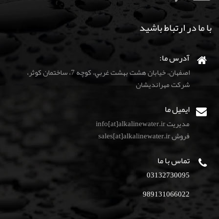
با ما در ارتباط باشید
آدرس ما:
اصفهان، خيابان هشت بهشت غربي، كوچه 7، ساختمان كوثر،
شركت مهرانديشان
ایمیل ما
مدیریت info[at]alkalinewater.ir
فروش sales[at]alkalinewater.ir
تماس با ما
03132730095
989131066022